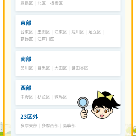
豊島区
|
北区
|
板橋区
東部
台東区
|
墨田区
|
江東区
|
荒川区
|
足立区
|
葛飾区
|
江戸川区
南部
品川区
|
目黒区
|
大田区
|
世田谷区
西部
中野区
|
杉並区
|
練馬区
23区外
多摩東部
|
多摩西部
|
島嶼部