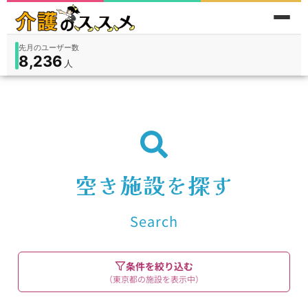
先月のユーザー数
8,236
件
件
人
在宅
9,360
入所
3,194
保険外
1,184
空き施設を探す
Search
条件を絞り込む
（東京都の施設を表示中）