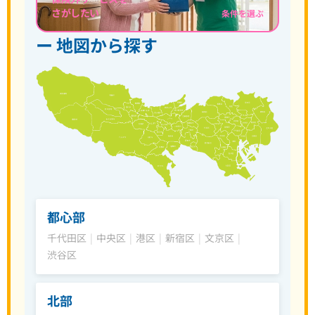
さがしたい
条件を選ぶ
ー 地図から探す
都心部
千代田区
|
中央区
|
港区
|
新宿区
|
文京区
|
渋谷区
北部