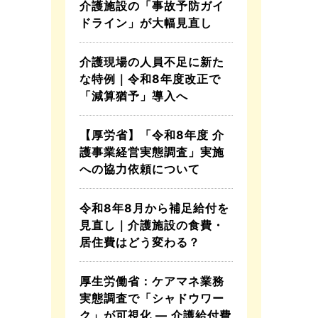
介護施設の「事故予防ガイ
ドライン」が大幅見直し
介護現場の人員不足に新た
な特例｜令和8年度改正で
「減算猶予」導入へ
【厚労省】「令和8年度 介
護事業経営実態調査」実施
への協力依頼について
令和8年8月から補足給付を
見直し｜介護施設の食費・
居住費はどう変わる？
厚生労働省：ケアマネ業務
実態調査で「シャドウワー
ク」が可視化 ― 介護給付費