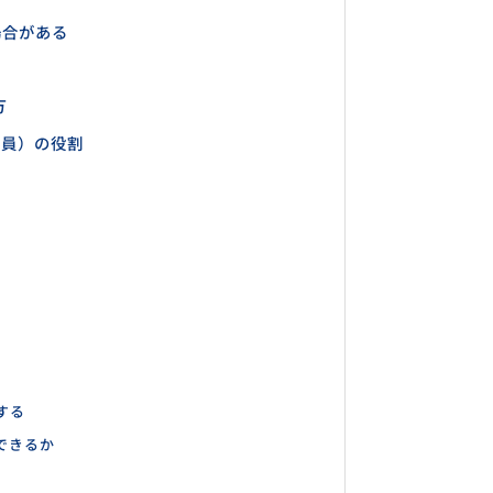
場合がある
方
門員）の役割
する
できるか