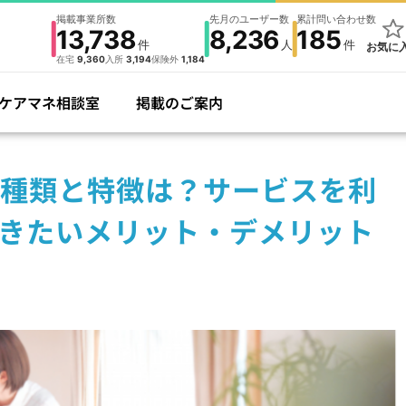
掲載事業所数
先月のユーザー数
累計問い合わせ数
13,738
8,236
185
件
人
件
お気に
在宅
9,360
入所
3,194
保険外
1,184
ケアマネ相談室
掲載のご案内
種類と特徴は？サービスを利
きたいメリット・デメリット