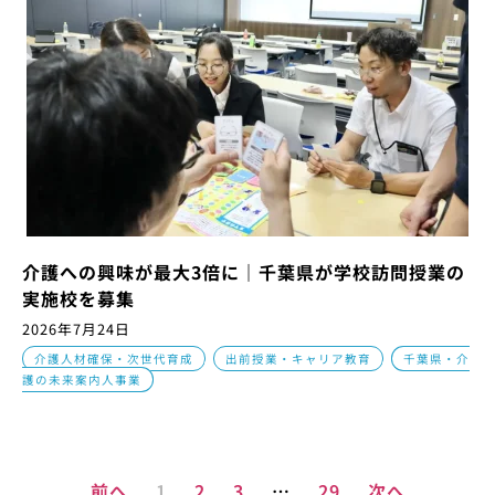
介護への興味が最大3倍に｜千葉県が学校訪問授業の
実施校を募集
2026年7月24日
,
,
介護人材確保・次世代育成
出前授業・キャリア教育
千葉県・介
護の未来案内人事業
前へ
1
2
3
…
29
次へ