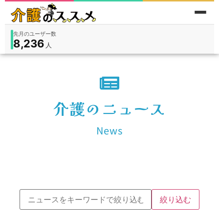
先月のユーザー数
8,236
件
件
人
在宅
9,360
入所
3,194
保険外
1,184
介護のニュース
News
絞り込む