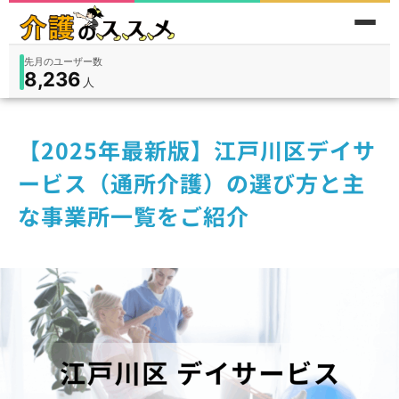
累計問い合わせ数
185
件
件
人
在宅
9,360
入所
3,194
保険外
1,184
【2025年最新版】江戸川区デイサ
ービス（通所介護）の選び方と主
な事業所一覧をご紹介