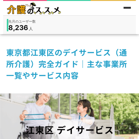
累計問い合わせ数
185
件
件
人
在宅
9,360
入所
3,194
保険外
1,184
東京都江東区のデイサービス（通
所介護）完全ガイド｜主な事業所
一覧やサービス内容