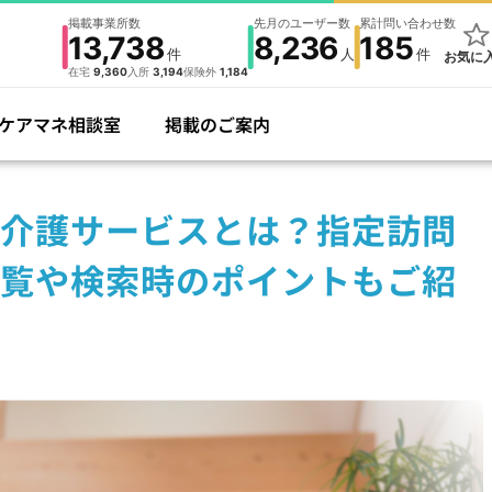
掲載事業所数
先月のユーザー数
累計問い合わせ数
13,738
8,236
185
件
人
件
お気に
在宅
9,360
入所
3,194
保険外
1,184
ケアマネ相談室
掲載のご案内
介護サービスとは？指定訪問
覧や検索時のポイントもご紹