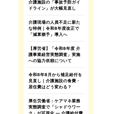
介護施設の「事故予防ガイ
ドライン」が大幅見直し
介護現場の人員不足に新た
な特例｜令和8年度改正で
「減算猶予」導入へ
【厚労省】「令和8年度 介
護事業経営実態調査」実施
への協力依頼について
令和8年8月から補足給付を
見直し｜介護施設の食費・
居住費はどう変わる？
厚生労働省：ケアマネ業務
実態調査で「シャドウワー
ク」が可視化 ― 介護給付費