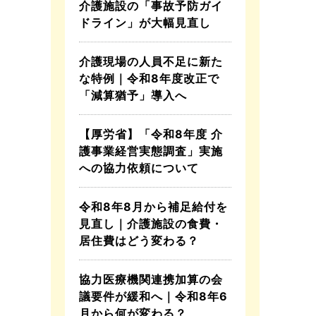
介護施設の「事故予防ガイ
ドライン」が大幅見直し
介護現場の人員不足に新た
な特例｜令和8年度改正で
「減算猶予」導入へ
【厚労省】「令和8年度 介
護事業経営実態調査」実施
への協力依頼について
令和8年8月から補足給付を
見直し｜介護施設の食費・
居住費はどう変わる？
協力医療機関連携加算の会
議要件が緩和へ｜令和8年6
月から何が変わる？