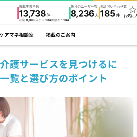
掲載事業所数
先月のユーザー数
累計問い合わせ数
13,738
8,236
185
件
人
件
お気に
在宅
9,360
入所
3,194
保険外
1,184
ケアマネ相談室
掲載のご案内
介護サービスを見つけるに
一覧と選び方のポイント