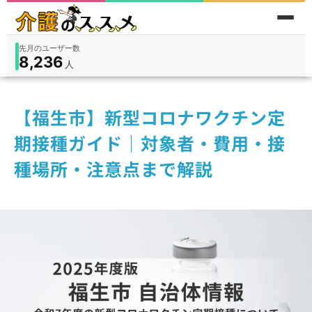
先月のユーザー数
8,236
件
件
人
在宅
9,360
入所
3,194
保険外
1,184
【福生市】新型コロナワクチン定
期接種ガイド｜対象者・費用・接
種場所・注意点まで解説