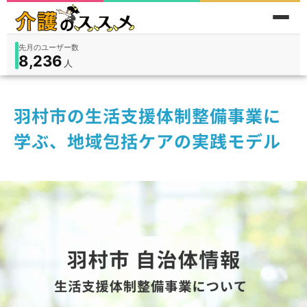
先月のユーザー数
8,236
件
件
人
在宅
9,360
入所
3,194
保険外
1,184
羽村市の生活支援体制整備事業に
学ぶ、地域包括ケアの実践モデル