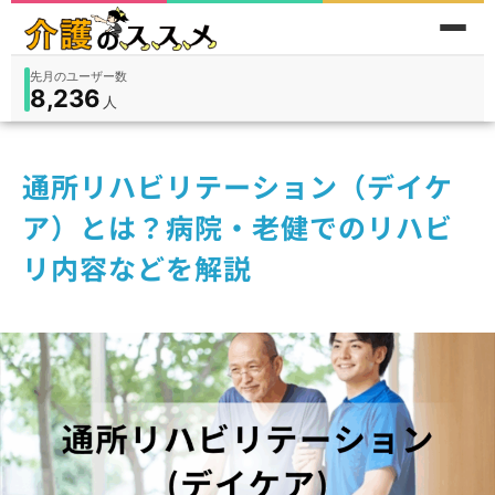
累計問い合わせ数
185
件
件
人
在宅
9,360
入所
3,194
保険外
1,184
通所リハビリテーション（デイケ
ア）とは？病院・老健でのリハビ
リ内容などを解説