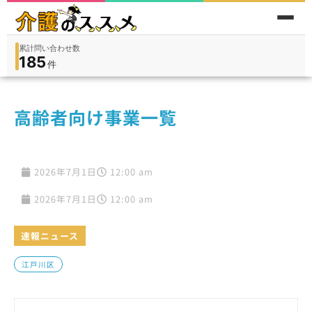
累計問い合わせ数
185
件
件
人
在宅
9,360
入所
3,194
保険外
1,184
高齢者向け事業一覧
2026年7月1日
12:00 am
2026年7月1日
12:00 am
速報ニュース
江戸川区