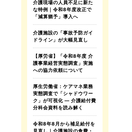
介護現場の人員不足に新た
な特例｜令和8年度改正で
「減算猶予」導入へ
介護施設の「事故予防ガイ
ドライン」が大幅見直し
【厚労省】「令和8年度 介
護事業経営実態調査」実施
への協力依頼について
厚生労働省：ケアマネ業務
実態調査で「シャドウワー
ク」が可視化 ― 介護給付費
分科会資料を読み解く
令和8年8月から補足給付を
見直し｜介護施設の食費・