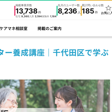
掲載事業所数
先月のユーザー数
累計問い合わせ数
13,738
8,236
185
件
人
件
お気に
在宅
9,360
入所
3,194
保険外
1,184
ケアマネ相談室
掲載のご案内
ター養成講座｜千代田区で学ぶ