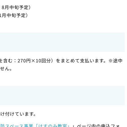
：8月中旬予定）
1月中旬予定）
料を含む：270円×10回分）をまとめて支払います。※途中
ません。
け付けています。
予防スペース事業「はすのみ教室」
」ページ内の申込フォ