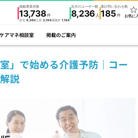
掲載事業所数
先月のユーザー数
累計問い合わせ数
13,738
8,236
185
件
人
件
お気に
在宅
9,360
入所
3,194
保険外
1,184
ケアマネ相談室
掲載のご案内
室」で始める介護予防｜コー
解説