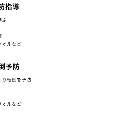
防指導
学ぶ
午
タオルなど
倒予防
より転倒を予防
タオルなど