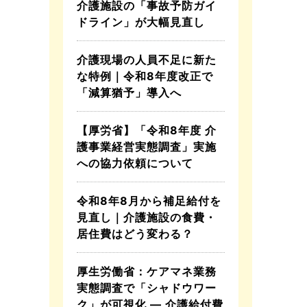
介護施設の「事故予防ガイ
ドライン」が大幅見直し
介護現場の人員不足に新た
な特例｜令和8年度改正で
「減算猶予」導入へ
【厚労省】「令和8年度 介
護事業経営実態調査」実施
への協力依頼について
令和8年8月から補足給付を
見直し｜介護施設の食費・
居住費はどう変わる？
厚生労働省：ケアマネ業務
実態調査で「シャドウワー
ク」が可視化 ― 介護給付費