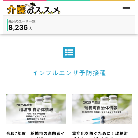
先月のユーザー数
8,236
件
件
人
在宅
9,360
入所
3,194
保険外
1,184
インフルエンザ予防接種
令和7年度｜稲城市の高齢者イ
重症化を防ぐために！瑞穂町