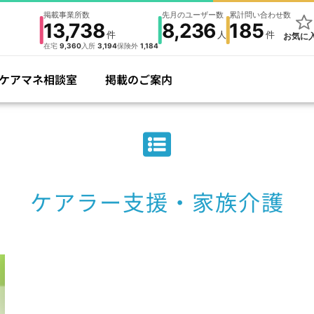
掲載事業所数
先月のユーザー数
累計問い合わせ数
13,738
8,236
185
件
人
件
お気に
在宅
9,360
入所
3,194
保険外
1,184
ケアマネ相談室
掲載のご案内
ケアラー支援・家族介護