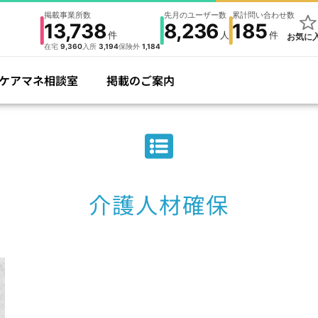
掲載事業所数
先月のユーザー数
累計問い合わせ数
13,738
8,236
185
件
人
件
お気に
在宅
9,360
入所
3,194
保険外
1,184
ケアマネ相談室
掲載のご案内
介護人材確保