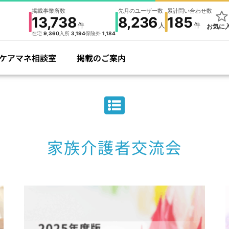
掲載事業所数
先月のユーザー数
累計問い合わせ数
13,738
8,236
185
件
人
件
お気に
在宅
9,360
入所
3,194
保険外
1,184
ケアマネ相談室
掲載のご案内
家族介護者交流会