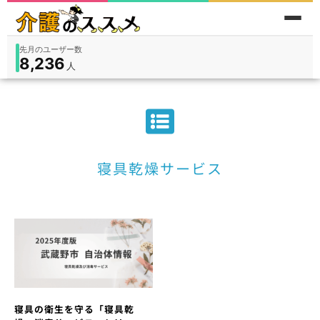
先月のユーザー数
8,236
件
件
人
在宅
9,360
入所
3,194
保険外
1,184
寝具乾燥サービス
寝具の衛生を守る「寝具乾