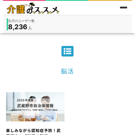
先月のユーザー数
8,236
件
件
人
在宅
9,360
入所
3,194
保険外
1,184
脳活
楽しみながら認知症予防！武