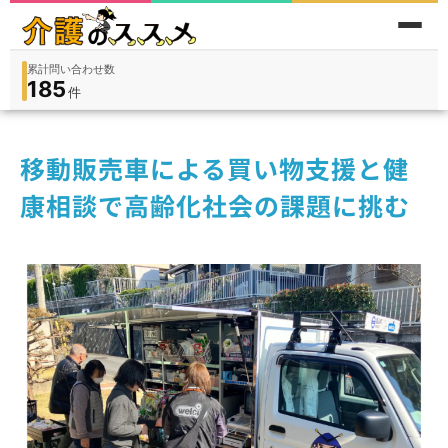
累計問い合わせ数
185
件
件
人
在宅
9,360
入所
3,194
保険外
1,184
移動販売車による買い物支援と健
康相談で高齢化社会の課題に挑む