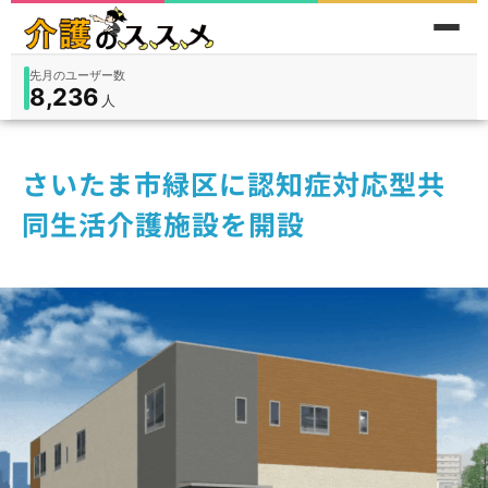
累計問い合わせ数
185
件
件
人
在宅
9,360
入所
3,194
保険外
1,184
さいたま市緑区に認知症対応型共
同生活介護施設を開設