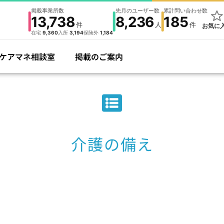
掲載事業所数
先月のユーザー数
累計問い合わせ数
13,738
8,236
185
件
人
件
お気に
在宅
9,360
入所
3,194
保険外
1,184
ケアマネ相談室
掲載のご案内
介護の備え