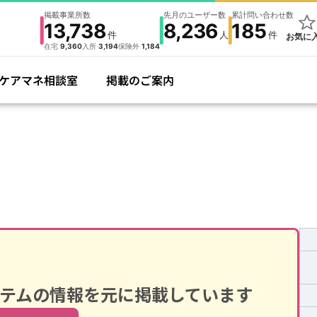
掲載事業所数
先月のユーザー数
累計問い合わせ数
13,738
8,236
185
件
人
件
お気に
在宅
9,360
入所
3,194
保険外
1,184
ケアマネ相談室
掲載のご案内
テムの情報を元に掲載しています