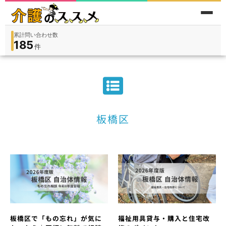
累計問い合わせ数
185
件
件
人
在宅
9,360
入所
3,194
保険外
1,184
板橋区
板橋区で「もの忘れ」が気に
福祉用具貸与・購入と住宅改