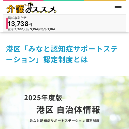
掲載事業所数
13,738
件
件
人
在宅
9,360
入所
3,194
保険外
1,184
港区「みなと認知症サポートステ
ーション」認定制度とは