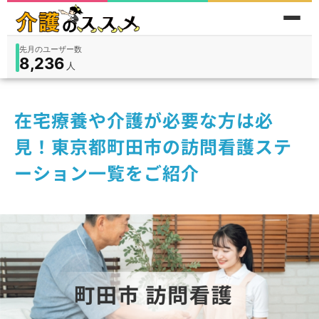
累計問い合わせ数
185
件
件
人
在宅
9,360
入所
3,194
保険外
1,184
在宅療養や介護が必要な方は必
見！東京都町田市の訪問看護ステ
ーション一覧をご紹介