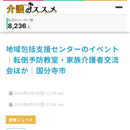
先月のユーザー数
8,236
件
件
人
在宅
9,360
入所
3,194
保険外
1,184
地域包括支援センターのイベント
｜転倒予防教室・家族介護者交流
会ほか｜国分寺市
2026年8月3日
12:00 am
2026年8月3日
12:00 am
速報ニュース