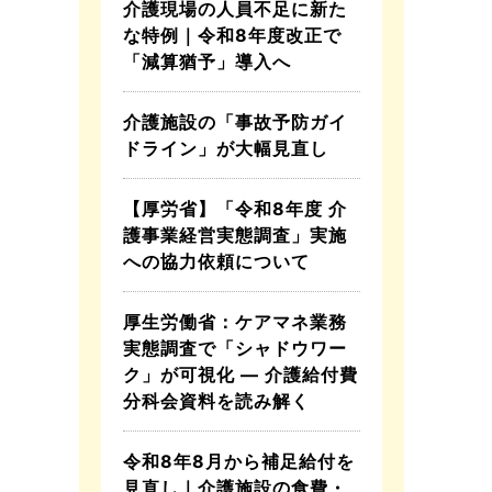
介護現場の人員不足に新た
な特例｜令和8年度改正で
「減算猶予」導入へ
介護施設の「事故予防ガイ
ドライン」が大幅見直し
【厚労省】「令和8年度 介
護事業経営実態調査」実施
への協力依頼について
厚生労働省：ケアマネ業務
実態調査で「シャドウワー
ク」が可視化 ― 介護給付費
分科会資料を読み解く
令和8年8月から補足給付を
見直し｜介護施設の食費・