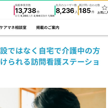
掲載事業所数
先月のユーザー数
累計問い合わせ数
13,738
8,236
185
件
人
件
お気に
在宅
9,360
入所
3,194
保険外
1,184
ケアマネ相談室
掲載のご案内
設ではなく自宅で介護中の方
けられる訪問看護ステーショ