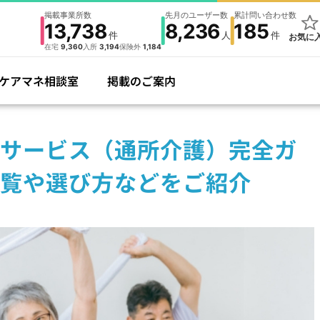
掲載事業所数
先月のユーザー数
累計問い合わせ数
13,738
8,236
185
件
人
件
お気に
在宅
9,360
入所
3,194
保険外
1,184
ケアマネ相談室
掲載のご案内
サービス（通所介護）完全ガ
覧や選び方などをご紹介