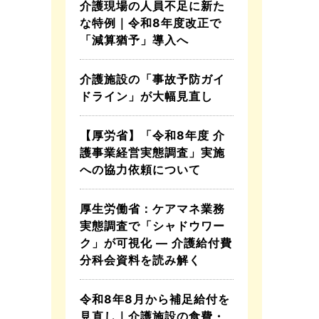
介護現場の人員不足に新た
な特例｜令和8年度改正で
「減算猶予」導入へ
介護施設の「事故予防ガイ
ドライン」が大幅見直し
【厚労省】「令和8年度 介
護事業経営実態調査」実施
への協力依頼について
厚生労働省：ケアマネ業務
実態調査で「シャドウワー
ク」が可視化 ― 介護給付費
分科会資料を読み解く
令和8年8月から補足給付を
見直し｜介護施設の食費・