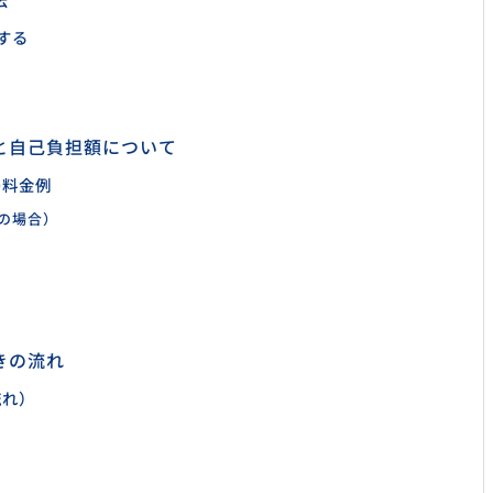
する
と自己負担額について
の料金例
の場合）
きの流れ
流れ）
成
き