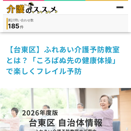
累計問い合わせ数
185
件
件
人
在宅
9,360
入所
3,194
保険外
1,184
【台東区】ふれあい介護予防教室
とは？「ころばぬ先の健康体操」
で楽しくフレイル予防