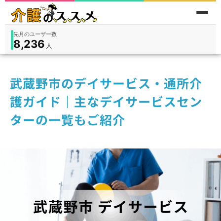
累計問い合わせ数
185
件
件
人
在宅
9,360
入所
3,194
保険外
1,184
武蔵野市のデイサービス・通所介
護ガイド｜主なデイサービスセン
ターの一覧もご紹介