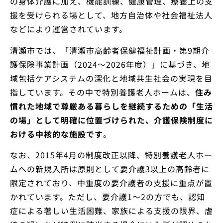
の身体介護に加え、機能訓練、健康管理、療養上の支
援を受けられる場として、地方自治体や社会福祉法人
などにより運営されています。
清瀬市では、「清瀬市高齢者保健福祉計画・第9期介
護保険事業計画（2024〜2026年度）」に基づき、地
域包括ケアシステムの深化と地域共生社会の実現を目
指しています。その中で特別養護老人ホームは、
住み
慣れた地域で尊厳ある暮らしを継続するための「生活
の場」として明確に位置づけられた、介護保険制度に
おける中核的な施設です
。
なお、2015年4月の制度改正以降、特別養護老人ホー
ムへの新規入所は原則として要介護3以上の高齢者に
限定されており、中重度の要介護者の支援に重点が置
かれています。ただし、要介護1〜2の方でも、認知
症による著しい生活困難、家族による支援の限界、虐