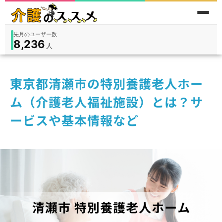
累計問い合わせ数
185
件
件
人
在宅
9,360
入所
3,194
保険外
1,184
東京都清瀬市の特別養護老人ホー
ム（介護老人福祉施設）とは？サ
ービスや基本情報など