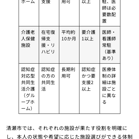
ホーム
支援
用可
以上
駐、医
師は必
要数配
置
介護老
在宅復
平均約
要介護
医師・
人保健
帰支
10か月
1以上
看護師
施設
援・リ
常駐
ハビリ
（基準
あり）
認知症
認知症
長期利
認知症
医療体
対応型
の方の
用可
かつ要
制の詳
共同生
共同生
支援2
細は施
活介護
活
以上
設ごと
（グル
に異な
ープホ
る
ーム）
清瀬市では、それぞれの施設が果たす役割を明確に
し、本人の状態や希望に応じた施設選びができる体制