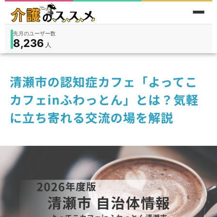
先月のユーザー数
8,236
件
件
人
在宅
9,360
入所
3,194
保険外
1,184
清瀬市の認知症カフェ「よってこ
カフェinふわっとん」とは？気軽
に立ち寄れる交流の場を解説