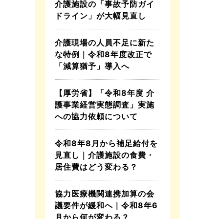
介護施設の「事故予防ガイ
ドライン」が大幅見直し
介護現場の人員不足に新た
な特例｜令和8年度改正で
「減算猶予」導入へ
【厚労省】「令和8年度 介
護事業経営実態調査」実施
への協力依頼について
令和8年8月から補足給付を
見直し｜介護施設の食費・
居住費はどう変わる？
協力医療機関連携加算の会
議要件が緩和へ｜令和8年6
月から何が変わる？