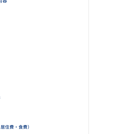
内容
先
・居住費・食費）