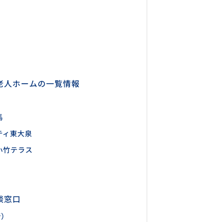
老人ホームの一覧情報
馬
ティ東大泉
小竹テラス
談窓口
所）