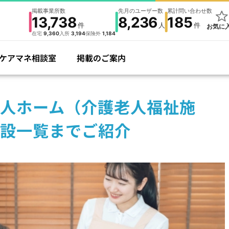
掲載事業所数
先月のユーザー数
累計問い合わせ数
13,738
8,236
185
件
人
件
お気に
在宅
9,360
入所
3,194
保険外
1,184
ケアマネ相談室
掲載のご案内
人ホーム（介護老人福祉施
設一覧までご紹介