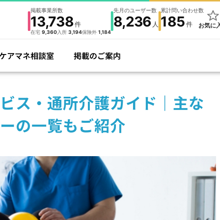
掲載事業所数
先月のユーザー数
累計問い合わせ数
13,738
8,236
185
件
人
件
お気に
在宅
9,360
入所
3,194
保険外
1,184
ケアマネ相談室
掲載のご案内
ビス・通所介護ガイド｜主な
ーの一覧もご紹介