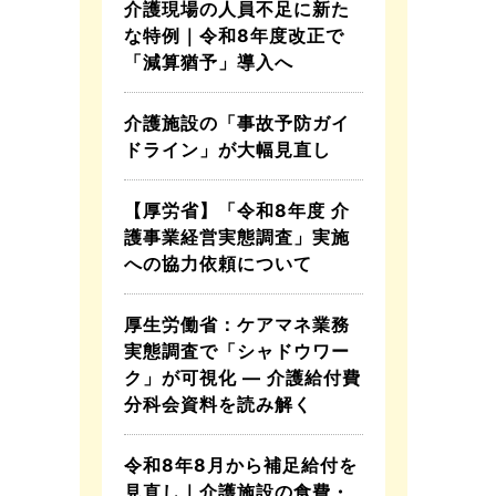
介護現場の人員不足に新た
な特例｜令和8年度改正で
「減算猶予」導入へ
介護施設の「事故予防ガイ
ドライン」が大幅見直し
【厚労省】「令和8年度 介
護事業経営実態調査」実施
への協力依頼について
厚生労働省：ケアマネ業務
実態調査で「シャドウワー
ク」が可視化 ― 介護給付費
分科会資料を読み解く
令和8年8月から補足給付を
見直し｜介護施設の食費・