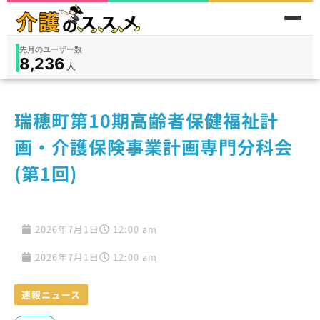
先月のユーザー数
8,236
件
件
人
在宅
9,360
入所
3,194
保険外
1,184
瑞穂町第10期高齢者保健福祉計
画・介護保険事業計画専門分科会
(第1回)
2026年7月1日
12:00 am
2026年7月1日
12:00 am
速報ニュース