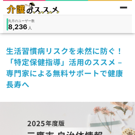
先月のユーザー数
8,236
件
件
人
在宅
9,360
入所
3,194
保険外
1,184
生活習慣病リスクを未然に防ぐ！
「特定保健指導」活用のススメ –
専門家による無料サポートで健康
長寿へ