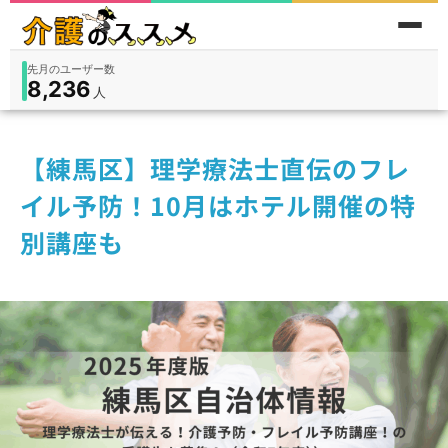
先月のユーザー数
8,236
件
件
人
在宅
9,360
入所
3,194
保険外
1,184
【練馬区】理学療法士直伝のフレ
イル予防！10月はホテル開催の特
別講座も