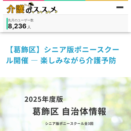
先月のユーザー数
8,236
件
件
人
在宅
9,360
入所
3,194
保険外
1,184
【葛飾区】シニア版ポニースクー
ル開催 ― 楽しみながら介護予防