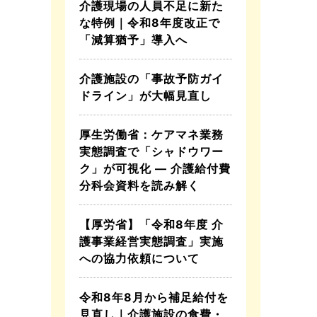
介護現場の人員不足に新た
な特例｜令和8年度改正で
「減算猶予」導入へ
介護施設の「事故予防ガイ
ドライン」が大幅見直し
厚生労働省：ケアマネ業務
実態調査で「シャドウワー
ク」が可視化 ― 介護給付費
分科会資料を読み解く
【厚労省】「令和8年度 介
護事業経営実態調査」実施
への協力依頼について
令和8年8月から補足給付を
見直し｜介護施設の食費・