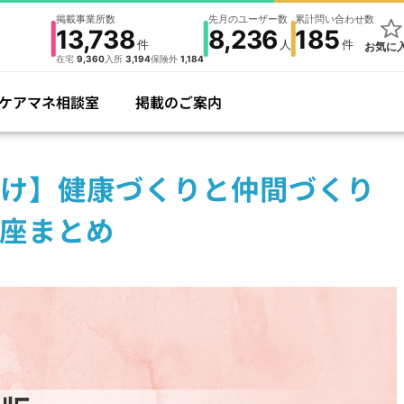
掲載事業所数
先月のユーザー数
累計問い合わせ数
13,738
8,236
185
件
人
件
お気に
在宅
9,360
入所
3,194
保険外
1,184
ケアマネ相談室
掲載のご案内
け】健康づくりと仲間づくり
座まとめ