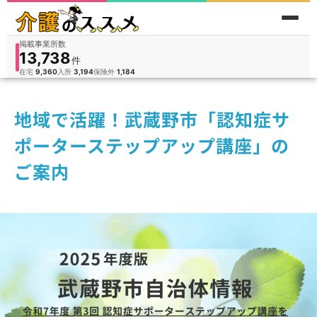
掲載事業所数
13,738
件
件
人
在宅
9,360
入所
3,194
保険外
1,184
地域で活躍！武蔵野市「認知症サ
ポーターステップアップ講座」の
ご案内