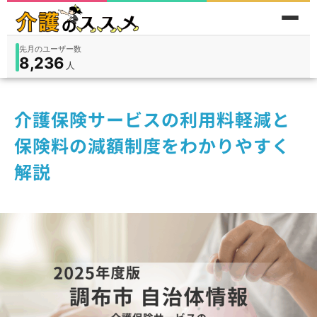
先月のユーザー数
8,236
件
件
人
在宅
9,360
入所
3,194
保険外
1,184
介護保険サービスの利用料軽減と
保険料の減額制度をわかりやすく
解説