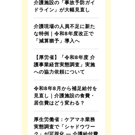
介護施設の「事故予防ガイ
ドライン」が大幅見直し
介護現場の人員不足に新た
な特例｜令和8年度改正で
「減算猶予」導入へ
【厚労省】「令和8年度 介
護事業経営実態調査」実施
への協力依頼について
令和8年8月から補足給付を
見直し｜介護施設の食費・
居住費はどう変わる？
厚生労働省：ケアマネ業務
実態調査で「シャドウワー
ク」が可視化 ― 介護給付費