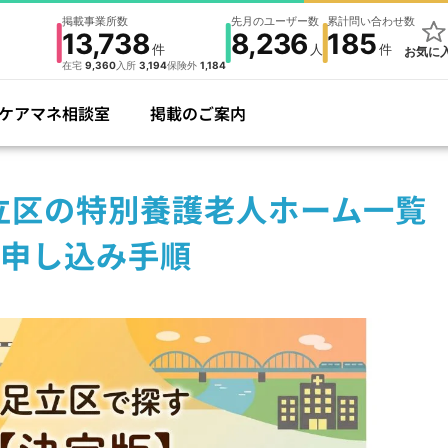
掲載事業所数
先月のユーザー数
累計問い合わせ数
13,738
8,236
185
件
人
件
お気に
在宅
9,360
入所
3,194
保険外
1,184
ケアマネ相談室
掲載のご案内
足立区の特別養護老人ホーム一覧
申し込み手順