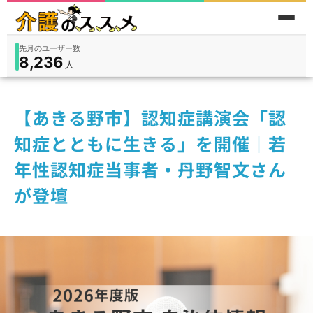
先月のユーザー数
8,236
件
件
人
在宅
9,360
入所
3,194
保険外
1,184
【あきる野市】認知症講演会「認
知症とともに生きる」を開催｜若
年性認知症当事者・丹野智文さん
が登壇