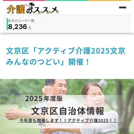
先月のユーザー数
8,236
件
件
人
在宅
9,360
入所
3,194
保険外
1,184
文京区「アクティブ介護2025文京
みんなのつどい」開催！