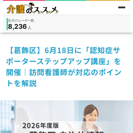
先月のユーザー数
8,236
件
件
人
在宅
9,360
入所
3,194
保険外
1,184
【葛飾区】6月18日に「認知症サ
ポーターステップアップ講座」を
開催｜訪問看護師が対応のポイン
トを解説