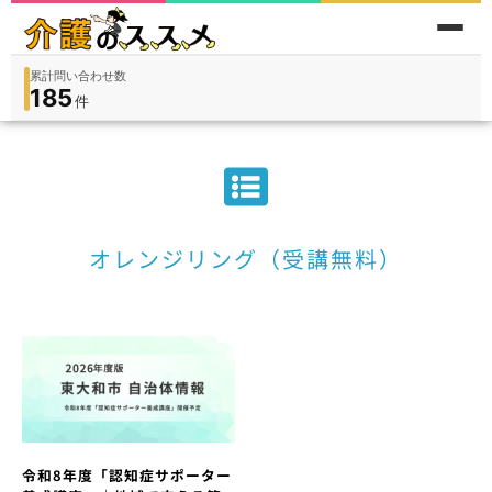
累計問い合わせ数
185
件
件
人
在宅
9,360
入所
3,194
保険外
1,184
オレンジリング（受講無料）
令和8年度「認知症サポーター