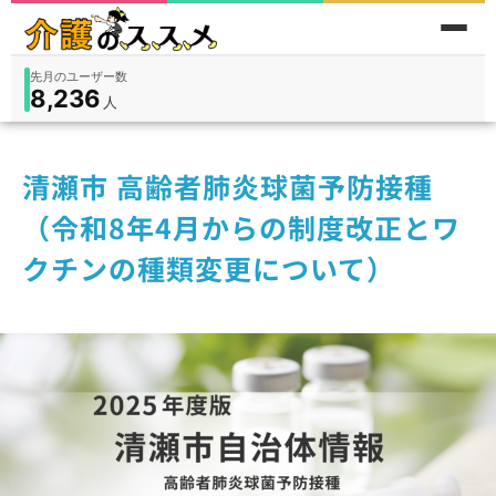
先月のユーザー数
8,236
件
件
人
在宅
9,360
入所
3,194
保険外
1,184
清瀬市 高齢者肺炎球菌予防接種
（令和8年4月からの制度改正とワ
クチンの種類変更について）