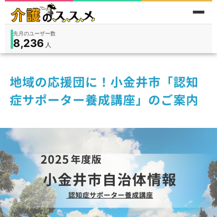
先月のユーザー数
8,236
件
件
人
在宅
9,360
入所
3,194
保険外
1,184
地域の応援団に！小金井市「認知
症サポーター養成講座」のご案内