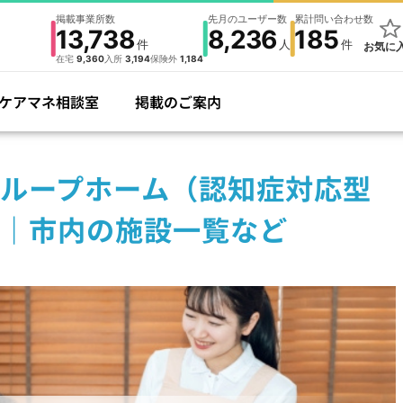
掲載事業所数
先月のユーザー数
累計問い合わせ数
13,738
8,236
185
件
人
件
お気に
在宅
9,360
入所
3,194
保険外
1,184
ケアマネ相談室
掲載のご案内
ループホーム（認知症対応型
｜市内の施設一覧など