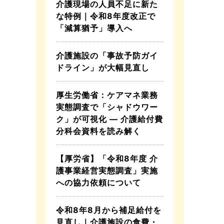
介護現場の人員不足に新た
な特例｜令和8年度改正で
「減算猶予」導入へ
介護施設の「事故予防ガイ
ドライン」が大幅見直し
厚生労働省：ケアマネ業務
実態調査で「シャドウワー
ク」が可視化 ― 介護給付費
分科会資料を読み解く
【厚労省】「令和8年度 介
護事業経営実態調査」実施
への協力依頼について
令和8年8月から補足給付を
見直し｜介護施設の食費・